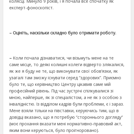
колясці. Минуло 9 років, і я почала все спочатку як
експерт-фоноскопіст.
– Оцініть, наскільки складно було отримати роботу.
–
Коли почала дізнаватися, чи візьмуть мене на те
саме місце, то деякі колишні колеги відверто злякалися,
як же я буду не те, що виконувати свої обов’язки, як
узагалі там зможу існувати серед “здорових”. Приємно
було те, що керівництво Центру цікавив саме мій
професійний рівень. Під час зустрічі спілкувалися зі
мною, найперше, як зі спеціалістом, а не як з особою з
інвалідністю. Із відділом кадрів були проблеми, є і зараз.
Мене взяли тільки на півставки, керуючись тим, що в
довідці вказано, що я потребую “стороннього догляду”
(моє прохання вказати мені нормативно-правовий акт,
яким вони керуються, було проігноровано).