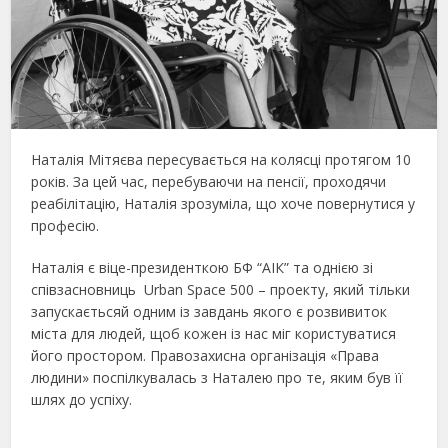
Наталія Мітяєва пересувається на колясці протягом 10
років. За цей час, перебуваючи на пенсії, проходячи
реабілітацію, Наталія зрозуміла, що хоче повернутися у
професію.
Наталія є віце-президенткою БФ “АІК” та однією зі
співзасновниць Urban Space 500 – проекту, який тільки
запускаєтьсяй одним із завдань якого є розвивиток
міста для людей, щоб кожен із нас міг користуватися
його простором. Правозахисна організація «Права
людини» поспілкувалась з Наталею про те, яким був її
шлях до успіху.