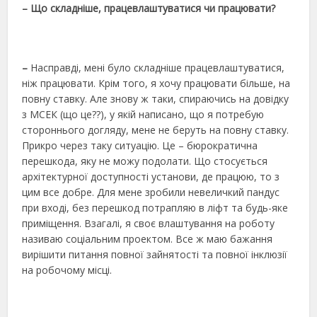
– Що складніше, працевлаштуватися чи працювати?
–
Насправді, мені було складніше працевлаштуватися,
ніж працювати. Крім того, я хочу працювати більше, на
повну ставку. Але знову ж таки, спираючись на довідку
з МСЕК (що це??), у якій написано, що я потребую
стороннього догляду, мене не беруть на повну ставку.
Прикро через таку ситуацію. Це – бюрократична
перешкода, яку не можу подолати. Що стосується
архітектурної доступності установи, де працюю, то з
цим все добре. Для мене зробили невеличкий пандус
при вході, без перешкод потрапляю в ліфт та будь-яке
приміщення. Взагалі, я своє влаштування на роботу
називаю соціальним проектом. Все ж маю бажання
вирішити питання повної зайнятості та повної інклюзії
на робочому місці.