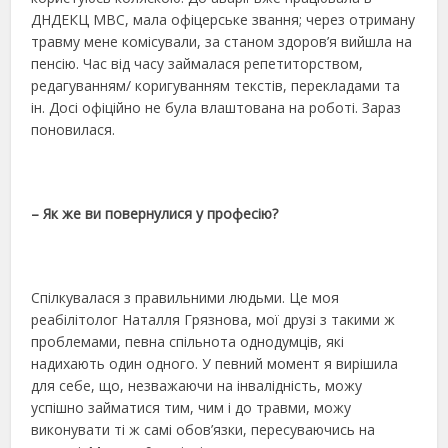
ДНДЕКЦ МВС, мала офіцерське звання; через отриману
травму мене комісували, за станом здоров’я вийшла на
пенсію. Час від часу займалася репетиторством,
редагуванням/ коригуванням текстів, перекладами та
ін. Досі офіційно не була влаштована на роботі. Зараз
поновилася.
– Як же ви повернулися у професію?
Спілкувалася з правильними людьми. Це моя
реабілітолог Наталля Грязнова, мої друзі з такими ж
проблемами, певна спільнота однодумців, які
надихають один одного. У певний момент я вирішила
для себе, що, незважаючи на інвалідність, можу
успішно займатися тим, чим і до травми, можу
виконувати ті ж самі обов’язки, пересуваючись на