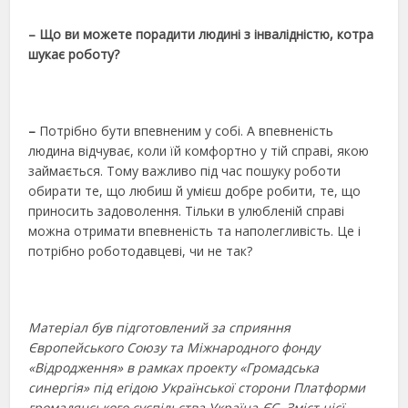
– Що ви можете порадити людині з інвалідністю, котра
шукає роботу?
–
Потрібно бути впевненим у собі. А впевненість
людина відчуває, коли їй комфортно у тій справі, якою
займається. Тому важливо під час пошуку роботи
обирати те, що любиш й умієш добре робити, те, що
приносить задоволення. Тільки в улюбленій справі
можна отримати впевненість та наполегливість. Це і
потрібно роботодавцеві, чи не так?
Матеріал був підготовлений за сприяння
Європейського Союзу та Міжнародного фонду
«Відродження» в рамках проекту «Громадська
синергія» під егідою Української сторони Платформи
громадянського суспільства Україна-ЄС. Зміст цієї