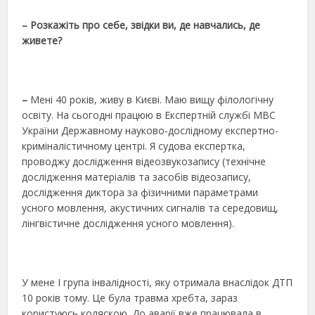
– Розкажіть про себе, звідки ви, де навчались, де
живете?
–
Мені 40 років, живу в Києві. Маю вищу філологічну
освіту. На сьогодні працюю в Експертній службі МВС
України Державному науково-дослідному експертно-
криміналістичному центрі. Я судова експертка,
проводжу дослідження відеозвукозапису (технічне
дослідження матеріалів та засобів відеозапису,
дослідження диктора за фізичними параметрами
усного мовлення, акустичних сигналів та середовищ,
лінгвістичне дослідження усного мовлення).
У мене І група інвалідності, яку отримала внаслідок ДТП
10 років тому. Це була травма хребта, зараз
користуюсь коляскою. До аварії вже працювала в