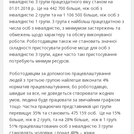
інвалідністю 3 групи працездатного віку станом на
01.01.2018 р.. Це на 442 700 більше, ніж осіб з
інвалідністю 2 групи та на 1 106 500 більше, ніж осіб з
інвалідністю 1 групи. 3 група є найбільш працездатною з
числа осіб з інвалідністю, з мінімумом застережень та
обмежень щодо характеру та обсягу виконуваної
роботи. Роботодавцям також не становить значної
складності пристосувати робоче місце для осіб з
інвалідністю 3 групи, адже часто такі пристосування
потребують мінімум ресурсів.
Роботодавцям за допомогою працевлаштування
людей з третьою групою найлегше виконати 4%
норматив працевлаштування, бо роботодавцю,
швидше за все, не доведеться створювати жодних
умов, людина буде працювати за звичайним графіком
тощо. Частка працюючих представників цієї групи
перевищує 35% та становить 475 159 осіб. Це на 15%
більше, ніж в 2 групі, та на 28% більше, ніж в 1 групі.
51% працевлаштованих осіб з інвалідністю 3 групи
становлять чоловіки, і понад 48% – жінки.