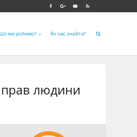
Що ми робимо?
Як нас знайти?
х прав людини