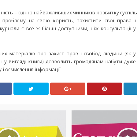
ність – одні з найважливіших чинників розвитку суспіль
проблему на свою користь, захистити свої
права і
журнали є все ж більш доступними, ніж консультації у
их матеріалів про захист прав і свобод людини (як у
к і у вигляді книги) дозволить громадянам набути дуже
і осмислення інформації.