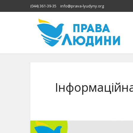
(044) 361-39-35
info@prava-lyudyny.org
Інформаційна