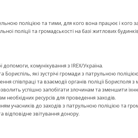
льною поліцією та тими, для кого вона працює і кого з
льної поліції та громадськості на базі житлових будинків
 допомоги, комунікування з IREX/Україна.
а Бориспіль, які зустрічі громади з патрульною поліцією
ння співпраці та взаємодії органів поліції Борисполя з
озволить успішно запобігати злочинам та зменшити їхню 
м необхідних ресурсів для проведення заходів.
нням учасників до заходів з патрульною поліцією та гр
а відповідне звітування донору.