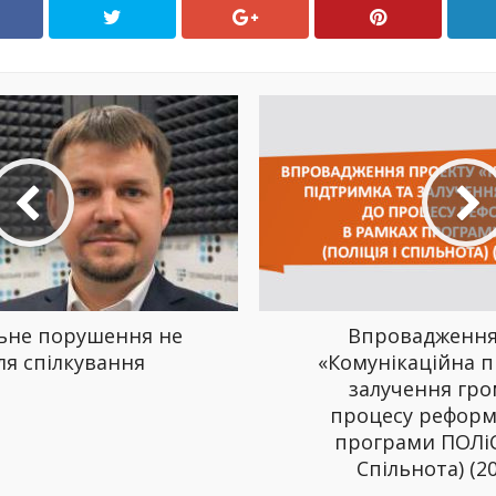
льне порушення не
Впровадження
ля спілкування
«Комунікаційна п
залучення гро
процесу реформ
програми ПОЛіС 
Спільнота) (2