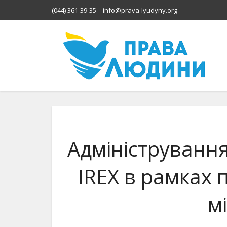
(044) 361-39-35
info@prava-lyudyny.org
Адміністрування
IREX в рамках 
м