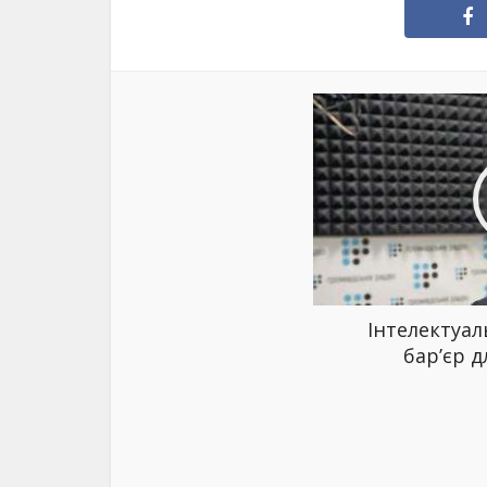
Інтелектуа
бар’єр д