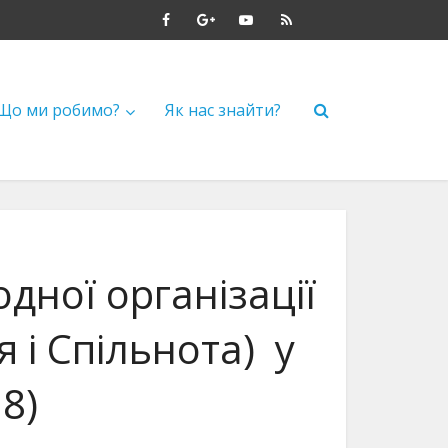
Що ми робимо?
Як нас знайти?
дної організації
 і Спільнота) у
8)