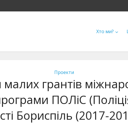
Хто ми?
Проекти
 малих грантів міжнаро
програми ПОЛіС (Поліція
істі Бориспіль (2017-201