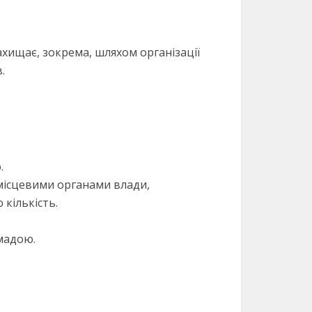
ахищає, зокрема, шляхом організації
.
.
 місцевими органами влади,
кількість.
омадою.